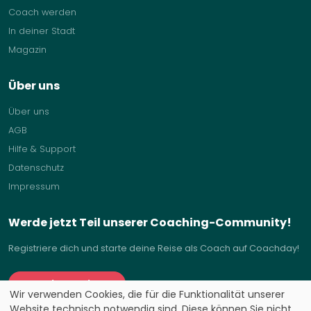
Coach werden
In deiner Stadt
Magazin
Über uns
Über uns
AGB
Hilfe & Support
Datenschutz
Impressum
Werde jetzt Teil unserer Coaching-Community!
Registriere dich und starte deine Reise als Coach auf Coachday!
Coaching anbieten
Wir verwenden Cookies, die für die Funktionalität unserer
Website technisch notwendig sind. Diese können Sie nicht